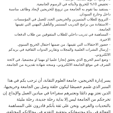
- تخفيض 10% للخريج ولأبنائه في الرسوم الجامعية.
- يستفيد بما تقوم به الجامعة من ترويج للخريجين لإيجاد وظائف مناسبة
داخل وخارج السودان.
- الترويج للطلاب المتميزين والخريجين الجدد للعمل في المؤسسات.
- الاستفادة من برامج التدريب المستمر والتأهيل المهني التي تقيمها
الجامعة.
- المساهمة في تدريب داخلي للطلاب المتفوقين من طلاب الدفعات
الاخيرة.
- حضور الاحتفالات التي تقيمها، من ضمنها احتفال الخريج السنوي.
- إرسال النشرات العلمية والمجلات وتقارير الندوات الثقافية في بريدكم
الالكتروني.
- وضع اسم الخريج الذي يحقق إنجازا علميا او مهنيا او مجتمعيا، في لائحة
الشرف في موقع الجامعة الالكتروني، ومنحه شهادة تقديرية من الجامعة.
يسر إدارة الخريجين، جامعة العلوم التقانة، أن ترحب بكم في هذا
المنبر الذي صُمم خصيصًا ليكون حلقة وصل بين الجامعة وخريجيها،
الذين نعتز بهم دائمًا ونعتبرهم سفراءنا في ميادين العمل والإبداع. إن
تخرجكم من الجامعة ليس إلا بداية رحلة جديدة، رحلة مليئة
بالتحديات والفرص. ونحن على ثقة بأنكم قادرون على المساهمة
الفعالة في بناء مجتمعاتكم وتحقيق التقدم في مجالاتكم المختلفة،